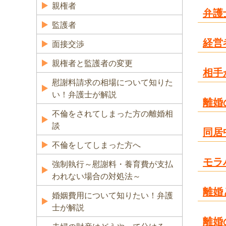
親権者
弁護
監護者
経営
面接交渉
親権者と監護者の変更
相手
慰謝料請求の相場について知りた
い！弁護士が解説
離婚
不倫をされてしまった方の離婚相
談
同居
不倫をしてしまった方へ
モラ
強制執行～慰謝料・養育費が支払
われない場合の対処法～
離婚
婚姻費用について知りたい！弁護
士が解説
離婚