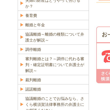
夫婦の財産はどうやって分ける
か？
養育費
離婚と年金
協議離婚～離婚の種類について弁
護士が解説～
調停離婚
審判離婚とは？～調停に代わる審
判・確定証明書について弁護士が
解説～
裁判離婚
認諾離婚
協議離婚のことでお悩みなら、さ
くら横須賀法律事務所の弁護士に