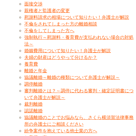
面接交渉
親権者と監護者の変更
慰謝料請求の相場について知りたい！弁護士が解説
不倫をされてしまった方の離婚相談
不倫をしてしまった方へ
強制執行～慰謝料・養育費が支払われない場合の対処
法～
婚姻費用について知りたい！弁護士が解説
夫婦の財産はどうやって分けるか？
養育費
離婚と年金
協議離婚～離婚の種類について弁護士が解説～
調停離婚
審判離婚とは？～調停に代わる審判・確定証明書につ
いて弁護士が解説～
裁判離婚
認諾離婚
協議離婚のことでお悩みなら、さくら横須賀法律事務
所の弁護士にご相談ください
紛争案件を抱えている他士業の方へ